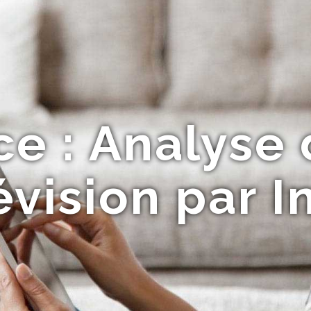
ce : Analyse 
évision par I