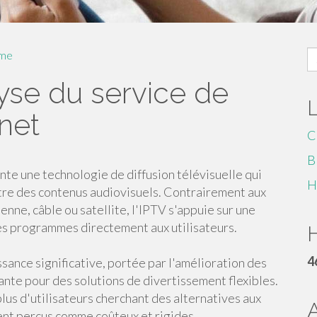
S
me
fo
yse du service de
rnet
C
B
nte une technologie de diffusion télévisuelle qui
H
ttre des contenus audiovisuels. Contrairement aux
nne, câble ou satellite, l'IPTV s'appuie sur une
les programmes directement aux utilisateurs.
H
4
ssance significative, portée par l'amélioration des
ante pour des solutions de divertissement flexibles.
plus d'utilisateurs cherchant des alternatives aux
ent perçus comme coûteux et rigides.