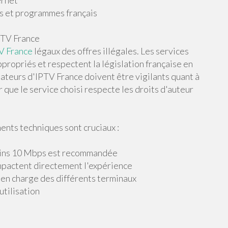
ernet
es et programmes français
PTV France
V France
légaux des offres illégales. Les services
ppropriés et respectent la législation française en
isateurs d'IPTV France doivent être vigilants quant à
 que le service choisi respecte les droits d'auteur
ents techniques sont cruciaux :
moins 10 Mbps est recommandée
 impactent directement l'expérience
e en charge des différents terminaux
utilisation