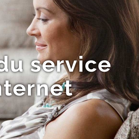
du service
nternet