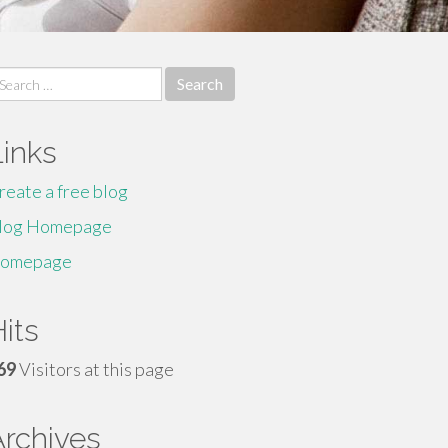
earch
r:
Links
reate a free blog
log Homepage
omepage
its
69
Visitors at this page
Archives