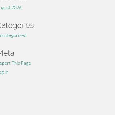
ugust 2026
Categories
ncategorized
Meta
eport This Page
og in