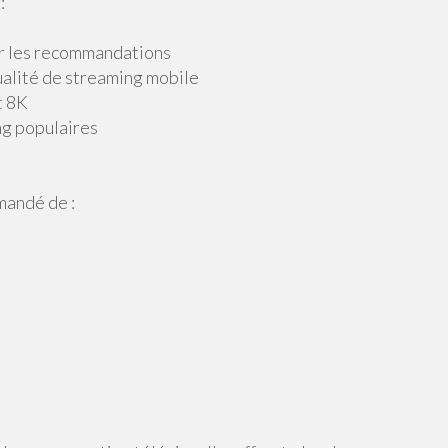
:
our les recommandations
ualité de streaming mobile
t 8K
ng populaires
mandé de :