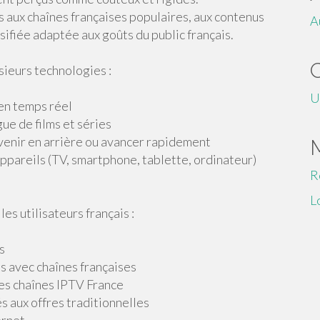
 aux chaînes françaises populaires, aux contenus
A
ifiée adaptée aux goûts du public français.
sieurs technologies :
U
 en temps réel
ue de films et séries
evenir en arrière ou avancer rapidement
appareils (TV, smartphone, tablette, ordinateur)
R
L
es utilisateurs français :
s
is avec chaînes françaises
es chaînes IPTV France
s aux offres traditionnelles